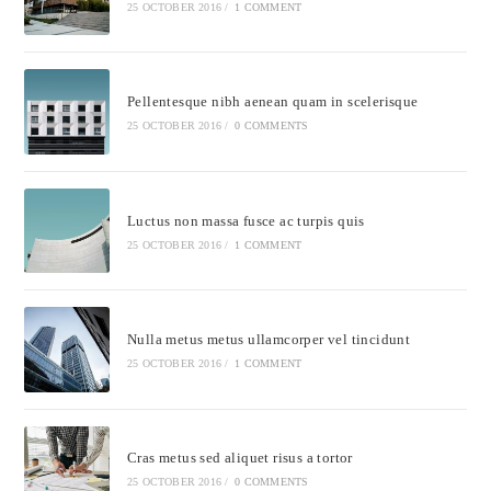
25 OCTOBER 2016
/
1 COMMENT
Pellentesque nibh aenean quam in scelerisque
25 OCTOBER 2016
/
0 COMMENTS
Luctus non massa fusce ac turpis quis
25 OCTOBER 2016
/
1 COMMENT
Nulla metus metus ullamcorper vel tincidunt
25 OCTOBER 2016
/
1 COMMENT
Cras metus sed aliquet risus a tortor
25 OCTOBER 2016
/
0 COMMENTS