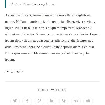
Proin sodales libero eget ante.
Aenean lectus elit, fermentum non, convallis id, sagittis at,
neque. Nullam mauris orci, aliquet et, iaculis et, viverra vitae,
ligula. Nulla ut felis in purus aliquam imperdiet. Maecenas
aliquet mollis lectus. Vivamus consectetuer risus et tortor. Lorem
ipsum dolor sit amet, consectetur adipiscing elit. Integer nec
odio. Praesent libero. Sed cursus ante dapibus diam. Sed nisi.
Nulla quis sem at nibh elementum imperdiet. Duis sagittis
ipsum.
TAGS:
DESIGN
SHARE
BUILD WITH US
THIS
CONTENT
Opens
Opens
Opens
Opens
Opens
Opens
Opens