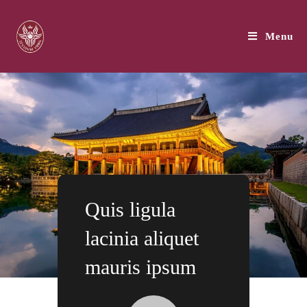
Skip
to
Menu
content
Quis ligula
lacinia aliquet
mauris ipsum