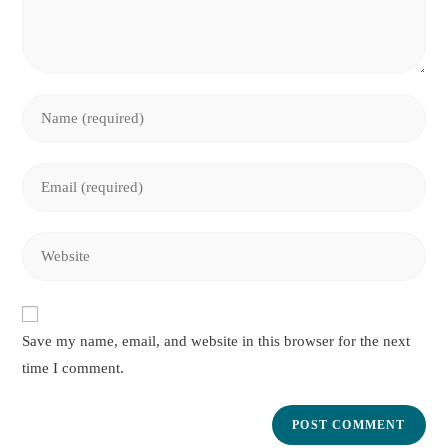
Enter
your
name
Enter
or
your
username
email
to
Enter
address
comment
your
to
website
comment
URL
Save my name, email, and website in this browser for the next
(optional)
time I comment.